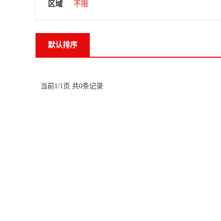
区域
不限
默认排序
当前1/1页 共0条记录