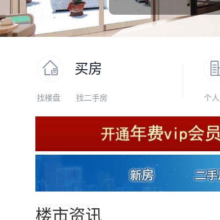
买房
找楼盘
找二手房
个人
楼市资讯