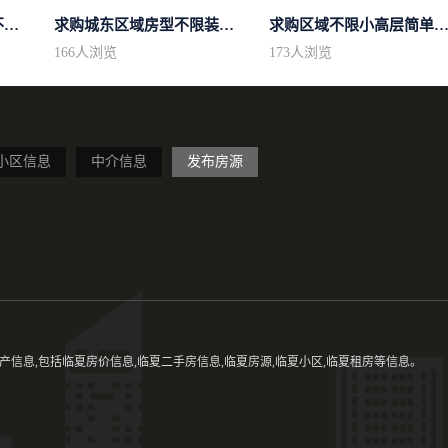
求购区域不限不限房型不限两室一厅简...
求购城东区域房型不限装修不限
求购区域不限小高层简单装
166
人浏览
173
人浏览
小区信息
中介信息
发布房源
信息,包括临夏房价信息,临夏二手房信息,临夏房源,临夏小区,临夏租房等信息。