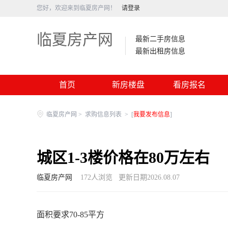
您好，欢迎来到临夏房产网！
请登录
临夏房产网
最新二手房信息
最新出租房信息
首页
新房楼盘
看房报名
临夏房产网
>
求购信息列表
>
[
我要发布信息
]
城区1-3楼价格在80万左右
临夏房产网
172
人浏览
更新日期2026.08.07
面积要求70-85平方