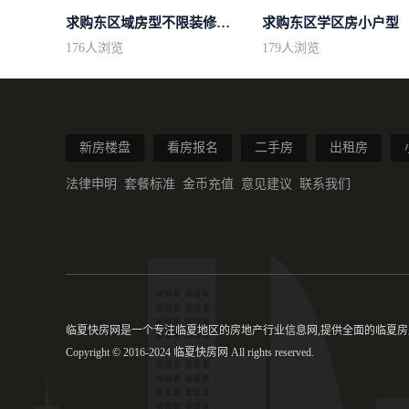
求购东区域房型不限装修不限
求购东区学区房小户型
176
人浏览
179
人浏览
新房楼盘
看房报名
二手房
出租房
法律申明
套餐标准
金币充值
意见建议
联系我们
临夏快房网是一个专注临夏地区的房地产行业信息网,提供全面的临夏房产
Copyright © 2016-2024 临夏快房网 All rights reserved.